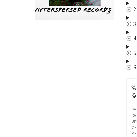
2
Interspersed Records
3
4
5
6
淡
る
Ca
Re
UP
C-
P-