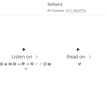
Refeeld
(IPI Number:
01113926775
)
Listen on
Read on