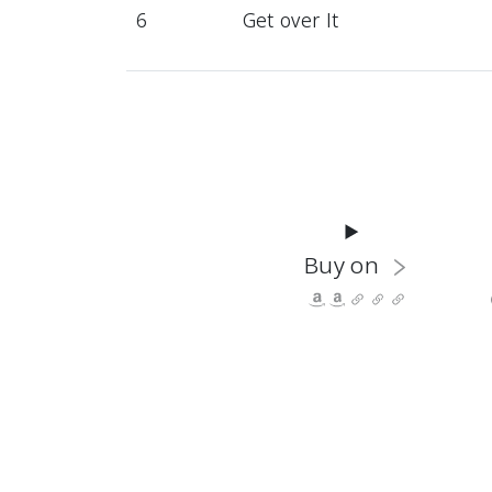
6
Get over It
Buy on