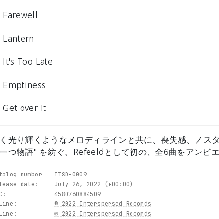
.
Farewell
.
Lantern
.
It's Too Late
.
Emptiness
.
Get over It
く光り輝くようなメロディラインと共に、喪失感、ノスタ
一つ物語" を紡ぐ。Refeeldとして初の、全6曲をアンビ
talog number:
ITSD-0009
lease date:
July 26, 2022 (+00:00)
C:
4580760884509
Line:
©
2022 Interspersed Records
Line:
℗
2022 Interspersed Records