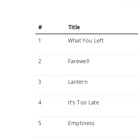
#
Title
1
What You Left
2
Farewell
3
Lantern
4
It's Too Late
5
Emptiness